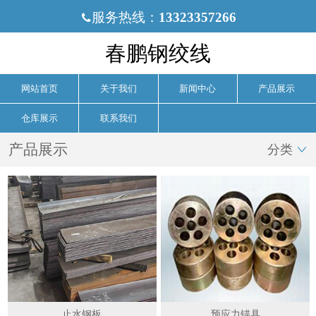
服务热线：
13323357266

春鹏钢绞线
网站首页
关于我们
新闻中心
产品展示
仓库展示
联系我们
产品展示
分类

止水钢板
预应力锚具