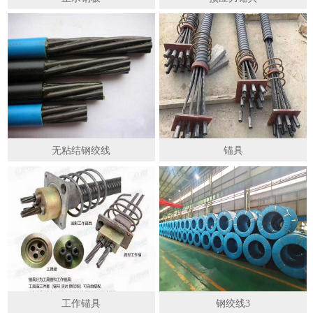
无粘结钢绞线
锚具
工作锚具
钢绞线3